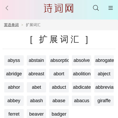
英语单词
扩展词汇
[ 扩展词汇 ]
abyss
abstain
absorption
absolve
abrogate
abridge
abreast
abort
abolition
abject
abhor
abet
abduct
abdicate
abbreviati
abbey
abash
abase
abacus
giraffe
ferret
beaver
badger