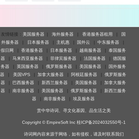
友情链接：
美国服务器
|
海外服务器
|
香港服务器租用
|
国
外服务器
|
日本服务器
|
主机惠
|
国外云
|
中东服务器
|
假日网
|
香港服务器
|
日本服务器
|
越南服务器
|
泰国服务
器
|
马来西亚服务器
|
菲律宾服务器
|
法国服务器
|
德国服
务器
|
英国服务器
|
俄罗斯服务器
|
美国服务器
|
国外服务
器
|
美国VPS
|
加拿大服务器
|
阿根廷服务器
|
俄罗斯服务
器
|
巴西服务器
|
新西兰服务器
|
美国服务器
|
加拿大服务
器
|
南非服务器
|
美国服务器
|
俄罗斯服务器
|
新西兰服务
器
|
南非服务器
|
埃及服务器
赏中华诗词、寻文化基因、品生活之美
Copyright ©
EmpireSoft Inc
桂ICP备2024032550号-1
诗词网
内容来源于网络，如有侵权，请及时联系我们