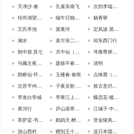
天净沙·春
孔雀东南飞
次韵李端叔谢送牛戬鸳鸯竹石图
经尚湖望虞山
端午日独坐长山署中有感 其一
杨青驿
王氏亭池
渡黄河
定风波·莫听穿林打叶声
湘水
喜方张二山人见过
却东西门行
朝中措 其七
月中仙（送杜仲微赴阙）
寻雍尊师隐居
与藏主夜谈三首 其二
题馀不春社诗二首 其二
清明
鹊桥仙·纤云弄巧
玉楼春·春恨
点绛唇（拉同官赏海棠）
次苏平仲编修北山记游韵二十四首 其十八
子夜吴歌·秋歌
效古意仍红药韵
早发白帝城
早寒江上有怀
蝶恋花·槛菊愁烟兰泣露
黄河行
庐山谣寄卢侍御虚舟
江城子·中秋早雨晚晴
菩萨蛮·书江西造口壁
鹧鸪天·醉拍春衫惜旧香
登金陵凤凰台
游山西村
赠别王十七管记
送日本国僧敬龙归