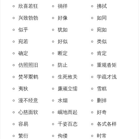
欣喜若狂
徜徉
拂拭
兴致勃勃
好像
如同
似乎
犹如
宛如
宛若
好似
类似
确定
断定
肯定
仿照照旧
防止
重规沓矩
焚琴鬻鹤
生死攸关
学疏才浅
夷狄
廉顽立懦
雪糕
漫不经意
水烟
删掉
心慈面软
崛地而起
好奇
容易
千姿百态
各式各样
繁衍
佝偻
时常