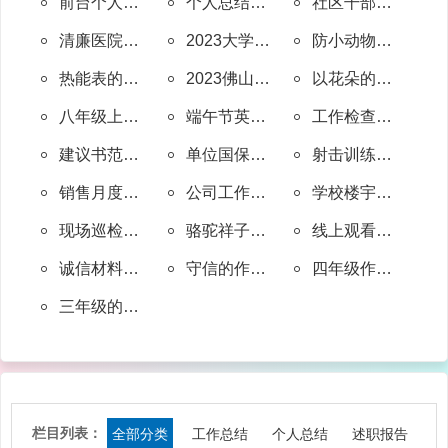
前台个人年终总结范文大全(实用7篇)
个人总结报告范文大全(汇总3篇)
社区干部上年工作总结(共36篇)
清廉医院医保工作总结(精选46篇)
2023大学生实习工作总结模板范文
防小动物工作总结(共22篇)
热能表的工作总结(实用5篇)
2023佛山中考这一次,我全力以赴作文
以花朵的样子绽放长春中考作文素材（10篇）
八年级上家长会英语作文发言稿
端午节英语作文演讲稿
工作检查情况通报范文(共10篇)
建议书范文模板可复制(合集25篇)
单位国保工作总结(合集17篇)
射击训练安全工作总结(实用13篇)
销售月度工作总结模板(通用5篇)
公司工作总结模板不忘初心(19篇)
学校楼宇管家工作总结(热门35篇)
现场巡检半年工作总结(汇总48篇)
骆驼祥子电影观后感450字8篇范文
线上观看升旗仪式的观后感范文
诚信材料作文题目(优选10篇)
守信的作文350字左右(合集15篇)
四年级作文观察日记写豆芽(必备18篇)
三年级的日记作文怎么写(优选25篇)
栏目列表：
全部分类
工作总结
个人总结
述职报告