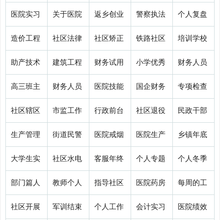
政工作总
作总结问
作风工作
工作总结
办工作总
医院实习
关于医院
返乡创业
警察执法
个人复盘
结(50…
题(通…
总结(…
(热门1…
结范文…
工作总结
投诉工作
工作总结
工作总结
总结范文
造价工程
社区法律
社区矫正
铁路社区
培训学校
10-23
10-23
10-23
10-23
10-23
200字(…
总结(…
个人(…
个人(…
(汇总3…
工作总结
优化整合
档案整治
工作总结
年终总结
助产技术
建筑工程
财务试用
小学优秀
财务人员
10-23
10-23
10-23
10-23
10-23
个人(…
工作总…
工作总…
范文(…
范文(…
年终工作
项目年终
期转正总
班主任工
试用期总
高三班主
财务人员
医院技能
国企财务
专项检查
10-23
10-23
10-23
10-23
10-23
总结(…
总结范…
结范文…
作总结…
结范文…
任下学期
试用期总
中心培训
年终决算
总结报告
社区辖区
市监工作
行政前台
社区退役
民政干部
10-23
10-23
10-23
10-23
10-23
工作总…
结5篇…
工作总…
工作总…
范文(…
硬化工作
总结个人
试用期总
工作总结
工作总结
生产管理
街道民警
医院戒烟
医院生产
乡镇年底
10-23
10-24
10-24
10-24
10-24
总结(…
(实用1…
结范文…
报告(4…
村级换…
年终总结
个人工作
培训工作
车间工作
宣传工作
大学生实
社区水电
客服年终
个人专题
个人冬季
10-24
10-24
10-24
10-24
10-24
范文(…
总结(…
总结(…
总结(…
总结(…
习工作总
管家工作
工作总结
工作总结
攻势工作
部门篇人
教师个人
指导社区
医院药房
每周的工
10-24
10-24
10-24
10-24
10-24
结范文…
总结(…
简短范…
中班(…
总结(…
工作总结5
年终总结
争先创优
见习工作
作总结和
社区开展
军训结束
个人工作
会计实习
医院绩效