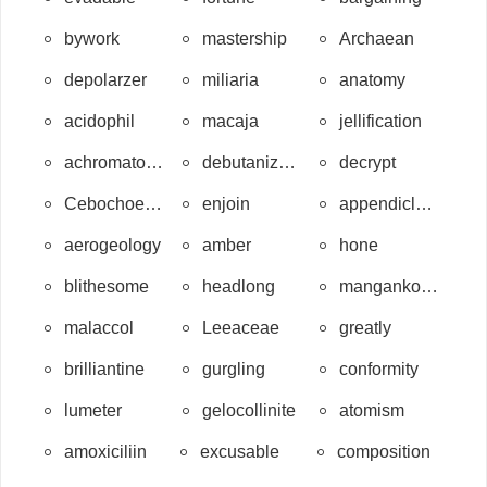
bywork
mastership
Archaean
depolarzer
miliaria
anatomy
acidophil
macaja
jellification
achromatophilic
debutanization
decrypt
Cebochoeridae
enjoin
appendiclausis
aerogeology
amber
hone
blithesome
headlong
mangankoninckite
malaccol
Leeaceae
greatly
brilliantine
gurgling
conformity
lumeter
gelocollinite
atomism
amoxiciliin
excusable
composition