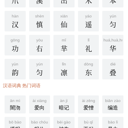
爪
溪
出
术
本
hàn
shèn
xiān
yáo
yún
汉
慎
仙
遥
匀
gōng
yòu
mǐ
lǐ
huá,huà,huā
功
右
芈
礼
华
yùn
yún
lǐn
dōng
dié
韵
匀
凛
东
叠
汉语词典 热门词语
ān mì
ài xiàng
àn jì
ài zēng
biān zào
闇沕
爱向
暗记
爱憎
编造
bō bào
bào chóu
bèi gào
bù qǐ
bào lì