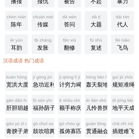
播报
报仇
被告
不起
暴力
chén nián
chuán méi
dá wèn
dà tí
dài rén
陈年
传媒
答问
大题
代人
ěr yùn
fā zhàng
fān xiū
fù shù
fēi niǎo
耳韵
发胀
翻修
复述
飞鸟
汉语成语 热门成语
kuān hóng dà dù
jí gōng jìn lì
jì qióng lì jié
hōng tiān liè dì
guī jǔ zhǔn 
宽洪大度
急功近利
计穷力竭
轰天裂地
规矩准绳
gān dǎn hú yuè
fú sūn yīn zǐ
é shǒu chēng qìng
ér lián shòu rǎo
dì píng tiān 
肝胆胡越
福孙荫子
额手称庆
儿怜兽扰
地平天成
gāo yú zǐ dì
gǔ chuī xuān tián
gū chóu guǎ pǐ
guàn tōng róng huì
chā chì nán f
膏腴子弟
鼓吹喧阗
孤俦寡匹
贯通融会
插翅难飞