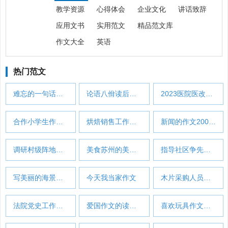
教学资源
心得体会
企业文化
讲话致辞
应用文书
实用范文
精品范文库
作文大全
英语
热门范文
难忘的一句话作文800字高中(推荐39篇)…
论语八佾读后感一百字5篇范文…
2023医院医改工作总结(通用18篇)…
合作小学生作文300字
烘焙销售工作总结和心得(精选39篇)…
新闻的作文200字观后感(通用32篇)…
调研村级阵地建设工作总结(实用22篇)…
美食苏州的美食作文300字(精选8篇)…
指导社区争先创优工作总结(精选49篇)…
写美丽的海景的作文(59篇)
今天我当家作文
木片采购人员年终工作总结(11篇)…
法院党史工作总结半年(共16篇)…
爱国作文的读后感600字高中五篇范文…
喜欢玩具作文评语怎么写(32篇)…