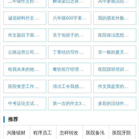
二年级作文好句子(热门20篇)…
解读梁山之路作文(通用32篇)…
高中参观法院工作总结(汇总16篇)…
诚信材料作文题目(优选10篇)…
六年级600字童年读后感5篇范文…
我的朋友外貌描写作文300字(热门7篇)…
作文题目下雨天(通用9篇)
关于包饺子的方法作文300字(合集33篇)…
医院保洁思想工作总结(汇总6篇)…
公路运营公司工作总结(必备42篇)…
丁香结仿写作文300字梅花(热门4篇)…
非一般的夏天作文(通用4篇)
给我未来的他作文书信(精选9篇)…
餐饮前厅经理的年工作计划(推荐17篇)…
医院跟班培训工作总结(优选3篇)…
医院食堂工作总结个人发言(30篇)…
清洁工令我感动作文(必备18篇)…
作文我盆里的小松鼠(实用36篇)…
中考议论文试题范文
第一次的作文300字(推荐39篇)…
多彩的活动作文六百字点面结合(必备3篇…
推荐
兴隆镇财
程序员工
怎样转改
医院备汛
医院牙防