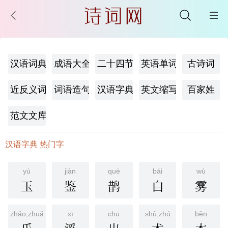
汉语词典
成语大全
二十四节气
英语单词
古诗词
近反义词
词语造句
汉语字典
英文缩写
百家姓
范文文库
汉语字典 热门字
yù
jiàn
què
bái
wù
玉
鉴
鹊
白
雾
zhǎo,zhuǎ
xī
chū
shù,zhú
běn