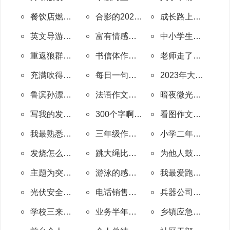
餐饮店燃气安全工作计划(精选7篇)
合影的2023中考作文
成长路上一直有阳光中考作文
英文导游词作文5篇
富有情感的英语演讲作文
中小学生校园消防安全公开课观后感五篇范文
重返狼群电影观后感5篇范文
书信体作文450字5年级(通用38篇)
老师走了写一封信作文(共15篇)
充满吹得乐的小日记作文100个字(优选10篇)
每日一句作文素材日记(实用28篇)
2023年大学生名著读后感五篇范文
鲁滨孙漂流记读后感300字8篇范文
法语作文我最喜欢的一本书(汇总78篇)
暗夜微光作文600字(优选4篇)
写我的发明作文300字(合集33篇)
300个字啊白雪公主的作文(必备5篇)
看图作文高中语文800字(通用50篇)
我最熟悉的那个人600字作文高中(热门26篇)
三年级作文日出200字(优选40篇)
小学二年级背影作文(汇总4篇)
发烧怎么写作文(实用13篇)
跳大绳比赛有感作文(通用43篇)
为他人鼓掌作文(共5篇)
主题为突破的作文(热门44篇)
游泳的感受500字作文(实用62篇)
我最爱跑步作文500字(合集6篇)
光伏安全环保工作总结(共36篇)
电话销售汇报本周工作总结(通用12篇)
兵器公司档案工作总结(10篇)
学校三来工作总结(共30篇)
业务半年的工作总结(推荐10篇)
乡镇应急防寒工作总结(热门15篇)