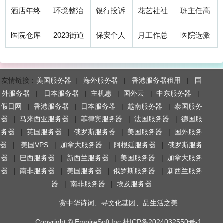
10-24
10-24
10-24
10-24
10-24
篇范…
范文(…
工作总…
总结感…
计划(…
送祝福工
后工作总
总结前言
工作总结5
发放工作
酒店年终
环境整治
银行投诉
花艺社社
班主任高
10-24
10-24
10-24
10-24
10-24
作总结…
结范文…
范文(…
篇范…
总结(…
工作总结
工作总结
年终工作
团工作总
中学期工
医院仓库
2023街道
保安个人
月工作总
医院选派
10-24
10-24
10-24
10-24
10-24
范文大…
社区(…
总结(…
结(优…
作总结…
实习工作
工作总结
年终总结
结个人结
干部工作
友情链接：
美国服务器
|
海外服务器
|
香港服务器租用
|
国
10-24
10-24
10-24
10-24
10-24
总结(…
个人(…
范文大…
尾(优…
总结(…
外服务器
|
日本服务器
|
主机惠
|
国外云
|
中东服务器
|
假日网
|
香港服务器
|
日本服务器
|
越南服务器
|
泰国服务
10-24
10-24
10-24
10-24
10-24
器
|
马来西亚服务器
|
菲律宾服务器
|
法国服务器
|
德国服
务器
|
英国服务器
|
俄罗斯服务器
|
美国服务器
|
国外服务
器
|
美国VPS
|
加拿大服务器
|
阿根廷服务器
|
俄罗斯服务
器
|
巴西服务器
|
新西兰服务器
|
美国服务器
|
加拿大服务
器
|
南非服务器
|
美国服务器
|
俄罗斯服务器
|
新西兰服务
器
|
南非服务器
|
埃及服务器
赏中华诗词、寻文化基因、品生活之美
Copyright ©
EmpireSoft Inc
桂ICP备2024032550号-1