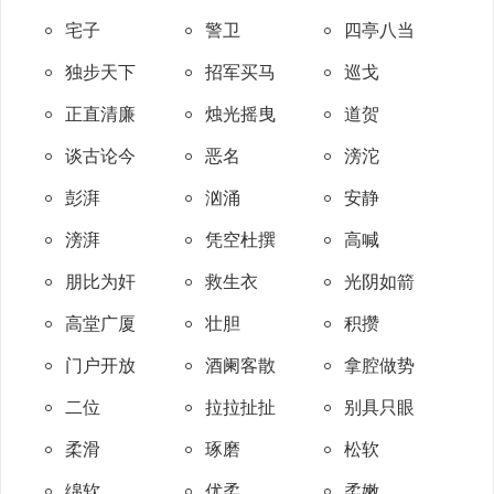
宅子
警卫
四亭八当
独步天下
招军买马
巡戈
正直清廉
烛光摇曳
道贺
谈古论今
恶名
滂沱
彭湃
汹涌
安静
滂湃
凭空杜撰
高喊
朋比为奸
救生衣
光阴如箭
高堂广厦
壮胆
积攒
门户开放
酒阑客散
拿腔做势
二位
拉拉扯扯
别具只眼
柔滑
琢磨
松软
绵软
优柔
柔嫩