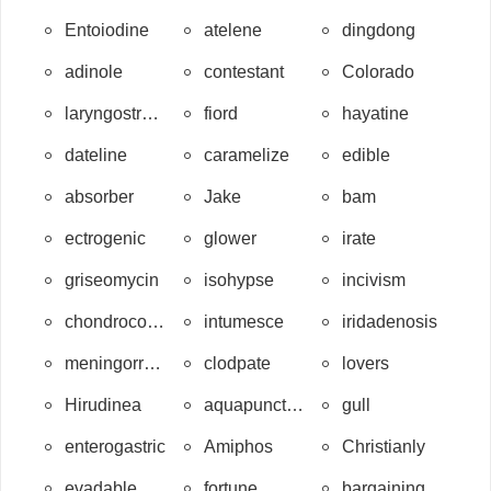
Entoiodine
atelene
dingdong
adinole
contestant
Colorado
laryngostroboscope
fiord
hayatine
dateline
caramelize
edible
absorber
Jake
bam
ectrogenic
glower
irate
griseomycin
isohypse
incivism
chondroconia
intumesce
iridadenosis
meningorrhea
clodpate
lovers
Hirudinea
aquapuncture
gull
enterogastric
Amiphos
Christianly
evadable
fortune
bargaining