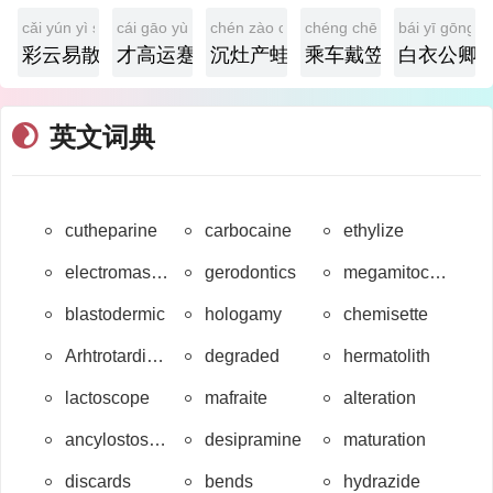
cǎi yún yì sàn
cái gāo yùn jiǎn
chén zào chǎn wā
chéng chē dài lì
bái yī gōng q
彩云易散
才高运蹇
沉灶产蛙
乘车戴笠
白衣公卿
英文词典
cutheparine
carbocaine
ethylize
electromassage
gerodontics
megamitochondrion
blastodermic
hologamy
chemisette
Arhtrotardigrada
degraded
hermatolith
lactoscope
mafraite
alteration
ancylostostomiasis
desipramine
maturation
discards
bends
hydrazide