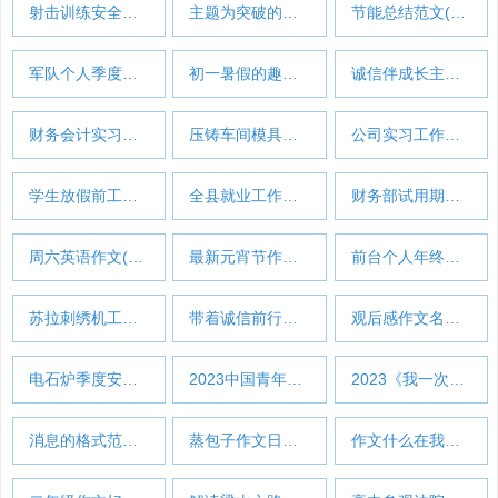
射击训练安全工作总结(实用13篇)…
主题为突破的作文(热门44篇)…
节能总结范文(推荐37篇)
军队个人季度工作总结(通用5篇)…
初一暑假的趣事作文5篇范文…
诚信伴成长主题作文(共90篇)…
财务会计实习工作总结范文
压铸车间模具工工作总结(10篇)…
公司实习工作总结五篇(必备18篇)…
学生放假前工作总结简短(热门50篇)…
全县就业工作总结报告(汇总39篇)…
财务部试用期转正总结5篇范文…
周六英语作文(通用8篇)
最新元宵节作文英语
前台个人年终总结范文大全(实用7篇)…
苏拉刺绣机工作总结(优选6篇)…
带着诚信前行作文700字(优选42篇)…
观后感作文名字(必备12篇)
电石炉季度安全工作总结(必备25篇)…
2023中国青年五四奖章优秀事迹观后感7…
2023《我一次，我全力以赴》中考作文…
消息的格式范文500字(32篇)
蒸包子作文日记300字(9篇)
作文什么在我心里700字(合集71篇)…