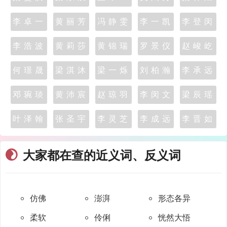
李卓一
黄丽芳
冯静雯
李一凯
李登闵
李浩波
黄莉莎
黄锦瑞
罗景仪
赵峻屹
何璟晟
梁淇沐
梁一烁
刘柏瀚
李承远
邓琬琰
黄沛宸
赵琼羽
李闵文
梁辰瑶
叶泽翰
张圣宇
李灵芝
李成远
李晋如
大家都在查的近义词、反义词
仿佛
澎湃
形态各异
柔软
伶俐
恍然大悟