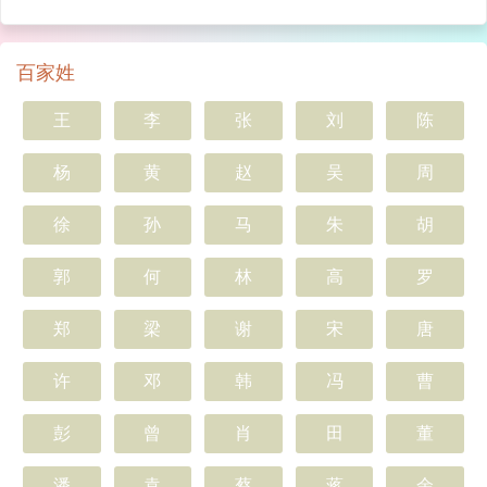
百家姓
王
李
张
刘
陈
杨
黄
赵
吴
周
徐
孙
马
朱
胡
郭
何
林
高
罗
郑
梁
谢
宋
唐
许
邓
韩
冯
曹
彭
曾
肖
田
董
潘
袁
蔡
蒋
余