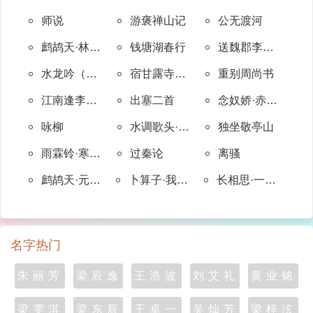
师说
游褒禅山记
公无渡河
鹧鸪天·林断山明竹隐墙
钱塘湖春行
送魏郡李太守赴任
水龙吟（春晚）
宿甘露寺僧舍
重别周尚书
江南逢李龟年
出塞二首
念奴娇·赤壁怀古
咏柳
水调歌头·隐括杜牧之齐山诗
独坐敬亭山
雨霖铃·寒蝉凄切
过秦论
离骚
鹧鸪天·元夕有所梦
卜算子·我住长江头
长相思·一重山
名字热门
朱丽芳
梁辰逸
王浩波
刘艾礼
黄业铭
梁雯淇
梁东辰
王卓一
吴灿芳
梁梓泫