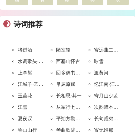
诗词推荐
将进酒
陋室铭
寄远曲二首 其一
水调歌头·明月几时有
西塞山怀古
咏雪
上李邕
回乡偶书二首·其一
渡黄河
江城子·乙卯正月二十日夜记梦
吊屈原赋
忆江南·江南好
玉蕊花
长相思·其一
寄月山少监
江雪
从军行七首·其四
次韵赠本兰亭上人
夏夜叹
平朔方勒石贺兰山之作 其三
长句赠弟邦达主簿
鲁山山行
琴曲歌辞。蔡氏五弄。幽居弄
寄无维那