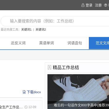
登录
注册
最近热搜工具：
关键词1
关键词2
近反义词
英语单词
词语造句
范文文
精品工作总结
下载docx
难忘的一句话作文800字高中(推荐39
商贸物流安全生产工作总结(必备13篇)
12-09