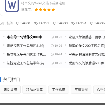
通过一系列的宣传教育活动，在全校师生的灵魂里，烙印
将本文的Word文档下载到电脑
约的传统美德。珍惜粮食就是珍惜农民伯伯的劳动果实，节约水
推荐度：
不易”，不剩饭，不浪费，吃多少，盛多少，“光盘行动”！这一切
热门标签:
TAGS1
TAGS2
TAGS3
TAGS4
TAGS5
湖南省市场监督管理局办公室 关于印发《湖南省市场监督
省药品监督管理局，各市州市场监督管理局，省局机关相关
难忘的一句话作文800字高中(推荐39篇)
10-26
现将《湖南省市场监督管理系统反食品浪费工作实施方案》
烘焙销售工作总结和心得(精选39篇)
10-26
指导社区争先创优工作总结(精选49篇)
写美丽的海景的作文(59篇
10-24
湖南省市场监督管理局办公室 20_ 年 1 月 27 日
法院党史工作总结半年(共16篇)
爱国作文的读
10-25
（公开属性：主动公开）
湖南省市场监督管理系统反食品浪费 工作实施方案
热门栏目
为全面贯彻落实__关于坚决制止餐饮浪费行为重要批示精
讲话致辞
精品范文库
工作总结
应用文书
心得
作，根据《_中央办公厅、_办公厅关于印发的通知》（厅字〔2
准备局办公室关于印发〈反食品浪费工作方案〉的通知》（发改办