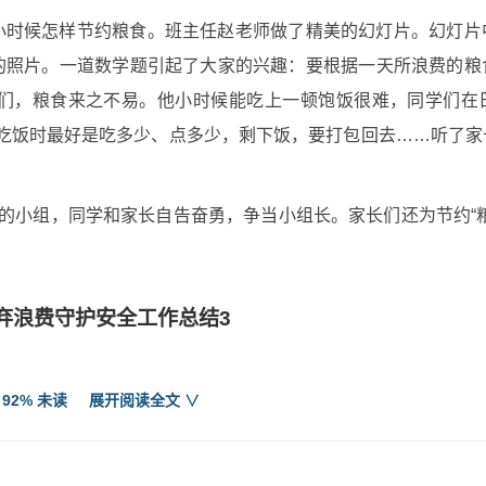
小时候怎样节约粮食。班主任赵老师做了精美的幻灯片。幻灯片
的照片。一道数学题引起了大家的兴趣：要根据一天所浪费的粮
们，粮食来之不易。他小时候能吃上一顿饱饭很难，同学们在
店吃饭时最好是吃多少、点多少，剩下饭，要打包回去……听了
”的小组，同学和家长自告奋勇，争当小组长。家长们还为节约“
弃浪费守护安全工作总结3
知盘中餐，粒粒皆辛苦”引入主题，引经据典，开展节约与浪费
 92% 未读
展开阅读全文 ∨
饭时，一粒米也不肯浪费，偶尔洒到桌子上一粒米也一定要捡起
粮食的道理。