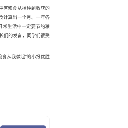
中有粮食从播种到收获的
食计算出一个月、一年各
日常生活中一定要节约粮
家长们的发言，同学们很受
粮食从我做起”的小报优胜
大讨论。从世界上还有许多
来放到嘴里等；以及耕地