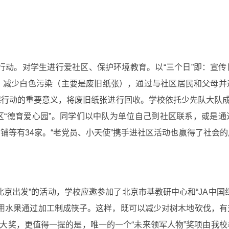
保行动。对学生进行爱社区、保护环境教育。以“三个日”即：宣
，减少白色污染（主要是废旧纸张），通过与社区居民和父母并
行动的重要意义，将废旧纸张进行回收。学校依托少先队大队成
“德育爱心园”。同学们以中队为单位自己到社区联系，或是通
铺等有34家。“老党员、小天使”携手进社区活动也赢得了社会
京出发”的活动，学校应邀参加了北京市基教研中心和“JA中国
：即用水果通过加工制成筷子。这样，既可以减少对树木地砍伐，
”大奖，更值得一提的是，唯一的一个“未来领军人物”奖项由我