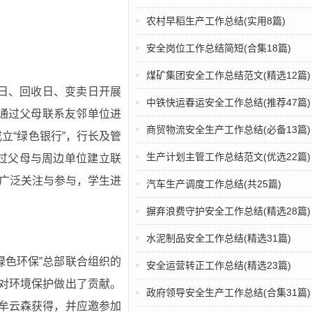
农村早稻生产工作总结(实用8篇)
安全岗位工作总结简短(合集18篇)
煤矿集团安全工作总结范文(精选12篇)
传日、回收日、变卖日开展
中铁快运春运安全工作总结(推荐47篇)
通过父母联系友邻单位进
商贸物流安全生产工作总结(必备13篇)
立“绿色银行”，行长及管
生产计划主管工作总结范文(优选22篇)
过父母与周边单位建立联
的广泛关注与参与，学生进
汽车生产调度工作总结(共25篇)
摒弃浪费守护安全工作总结(精选28篇)
水泥制品安全工作总结(精选31篇)
绿色环保”总部联合组织的
安全运营转正工作总结(精选23篇)
有对环境保护做出了贡献。
政府领导安全生产工作总结(合集31篇)
校牟云森获得，并应邀参加