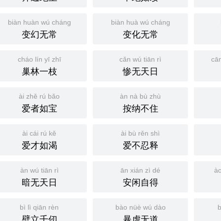
biàn huàn wú cháng
biàn huà wú cháng
变幻无常
变化无常
cháo lín yī zhī
cǎn wú tiān rì
cā
巢林一枝
惨无天日
ài zhě rú bǎo
àn nà bù zhù
爱者如宝
按纳不住
ài cái rú kě
ài bù rěn shì
爱才如渴
爱不忍释
àn wú tiān rì
ān xián zì dé
ào
暗无天日
安闲自得
bì lì qiān rèn
bào nüè wú dào
b
壁立千仞
暴虐无道