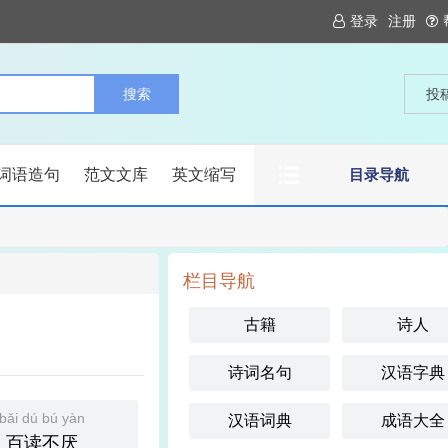
登录
注册
投
词语造句
范文文库
英文缩写
目录导航
栏目导航
古籍
诗人
诗词名句
汉语字典
bǎi dú bú yàn
汉语词典
成语大全
百读不厌