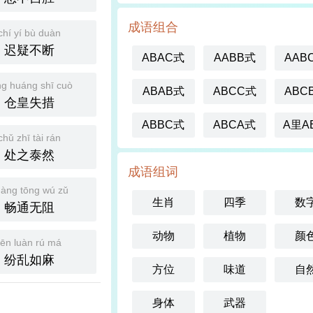
成语组合
chí yí bù duàn
迟疑不断
ABAC式
AABB式
AAB
g huáng shī cuò
ABAB式
ABCC式
ABC
仓皇失措
ABBC式
ABCA式
A里A
chǔ zhī tài rán
处之泰然
成语组词
àng tōng wú zǔ
生肖
四季
数
畅通无阻
动物
植物
颜
fēn luàn rú má
纷乱如麻
方位
味道
自
身体
武器