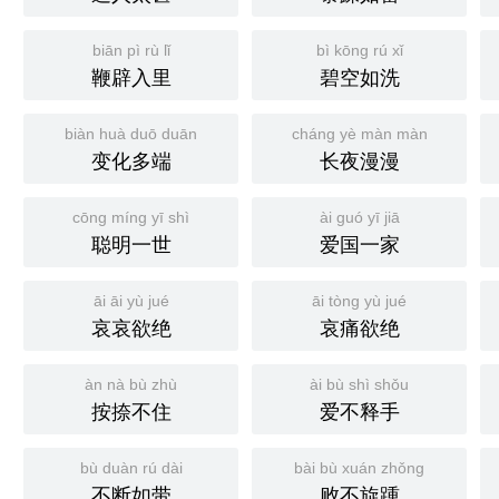
biān pì rù lǐ
bì kōng rú xǐ
鞭辟入里
碧空如洗
biàn huà duō duān
cháng yè màn màn
变化多端
长夜漫漫
cōng míng yī shì
ài guó yī jiā
聪明一世
爱国一家
āi āi yù jué
āi tòng yù jué
哀哀欲绝
哀痛欲绝
àn nà bù zhù
ài bù shì shǒu
按捺不住
爱不释手
bù duàn rú dài
bài bù xuán zhǒng
不断如带
败不旋踵