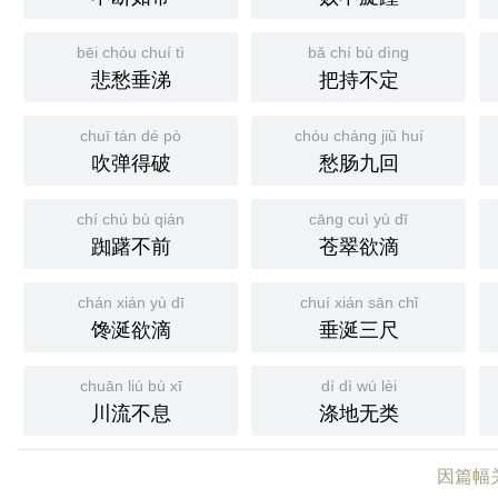
bēi chóu chuí tì
bǎ chí bù dìng
悲愁垂涕
把持不定
chuī tán dé pò
chóu cháng jiǔ huí
吹弹得破
愁肠九回
chí chú bù qián
cāng cuì yù dī
踟躇不前
苍翠欲滴
chán xián yù dī
chuí xián sān chǐ
馋涎欲滴
垂涎三尺
chuān liú bù xī
dí dì wú lèi
川流不息
涤地无类
因篇幅