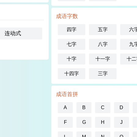
成语字数
四字
五字
六
连动式
七字
八字
九
十字
十一字
十二
十四字
三字
成语首拼
A
B
C
D
F
G
H
J
L
M
N
O