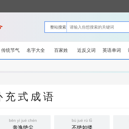
传统节气
名字大全
百家姓
近反义词
英语单词
补充式成语
bēn yì jué chén
bù jué rú lǚ
奔逸绝尘
不绝如缕