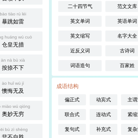
二十四节气
范文文库
bào tiào rú léi
暴跳如雷
英文单词
英语单词
英文缩写
名字大全
ng huáng wú cuò
仓皇无措
近反义词
古诗词
àn nà bù xià
词语造句
百家姓
按捺不下
ào huǐ wú jí
成语结构
懊悔无及
偏正式
动宾式
主谓
 miào wú qióng
奥妙无穷
联合式
连动式
紧缩
复句式
补充式
复杂
ēi bù zì shèng
悲不自胜