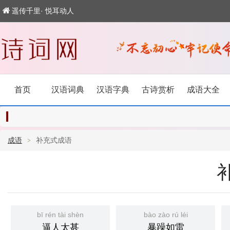
遥传千里· 悦耳动人
首页
汉语词典
汉语字典
古诗赏析
成语大全
成语
补充式成语
bī rén tài shèn
bào zào rú léi
逼人太甚
暴躁如雷