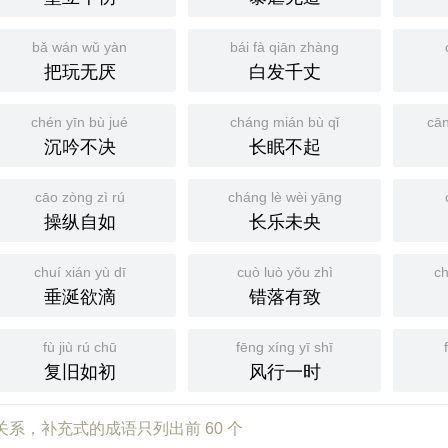
bǎ wán wǔ yàn
bái fà qiān zhàng
把玩无厌
白发千丈
chén yīn bù jué
cháng mián bù qǐ
cān
沉吟不决
长眠不起
cāo zòng zì rú
cháng lè wèi yāng
操纵自如
长乐未央
chuí xián yù dī
cuò luò yǒu zhì
ch
垂涎欲滴
错落有致
fù jiù rú chū
fēng xíng yī shī
复旧如初
风行一时
关系，补充式的成语只列出前 60 个